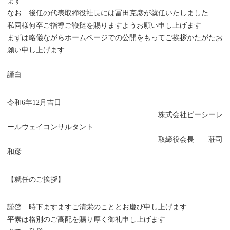
ます
なお 後任の代表取締役社長には冨田克彦が就任いたしました
私同様何卒ご指導ご鞭撻を賜りますようお願い申し上げます
まずは略儀ながらホームページでの公開をもってご挨拶かたがたお
願い申し上げます
謹白
令和6年12月吉日
株式会社ピーシーレ
ールウェイコンサルタント
取締役会長 荘司
和彦
【就任のご挨拶】
謹啓 時下ますますご清栄のこととお慶び申し上げます
平素は格別のご高配を賜り厚く御礼申し上げます