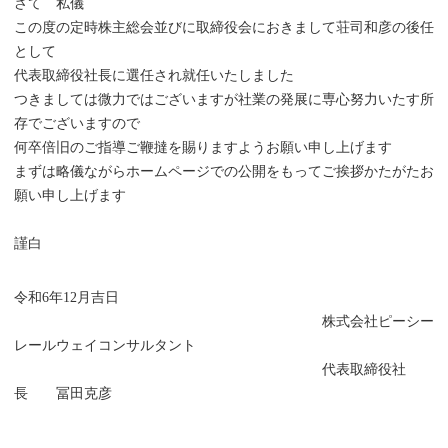
さて 私儀
この度の定時株主総会並びに取締役会におきまして荘司和彦の後任
として
代表取締役社長に選任され就任いたしました
つきましては微力ではございますが社業の発展に専心努力いたす所
存でございますので
何卒倍旧のご指導ご鞭撻を賜りますようお願い申し上げます
まずは略儀ながらホームページでの公開をもってご挨拶かたがたお
願い申し上げます
謹白
令和6年12月吉日
株式会社ピーシー
レールウェイコンサルタント
代表取締役社
長 冨田克彦