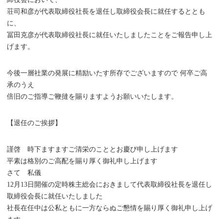
荘司和彦が代表取締役社長を退任し取締役会長に就任するととも
に、
冨田克彦が代表取締役社長に就任いたしましたことをご報告申し上
げます。
今後一層社業の発展に精励いたす所存でございますので 何卒ご高
承のうえ
倍旧のご指導ご鞭撻を賜りますようお願いいたします。
【退任のご挨拶】
謹啓 時下ますますご清栄のこととお慶び申し上げます
平素は格別のご高配を賜り厚く御礼申し上げます
さて 私儀
12月13日開催の定時株主総会におきまして代表取締役社長を退任し
取締役会長に就任いたしました
社長在任中は公私ともに一方ならぬご懇情を賜り厚く御礼申し上げ