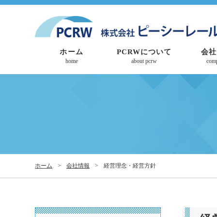
ホーム
PCRWについて
会社
home
about pcrw
com
ホーム
>
会社情報
>
経営理念・経営方針