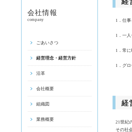
経
会社情報
company
1．仕
1．一
ごあいさつ
1．常
経営理念・経営方針
1．グ
沿革
会社概要
経
組織図
業務概要
21世
その社